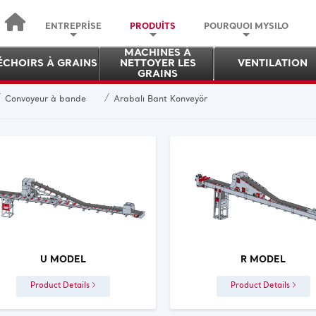
ENTREPRİSE
PRODUİTS
POURQUOI MYSILO
MACHINES À
ÉCHOIRS À GRAINS
NETTOYER LES
VENTILATION
GRAINS
/
/
Convoyeur à bande
Arabalı Bant Konveyör
U MODEL
R MODEL
Product Details
Product Details