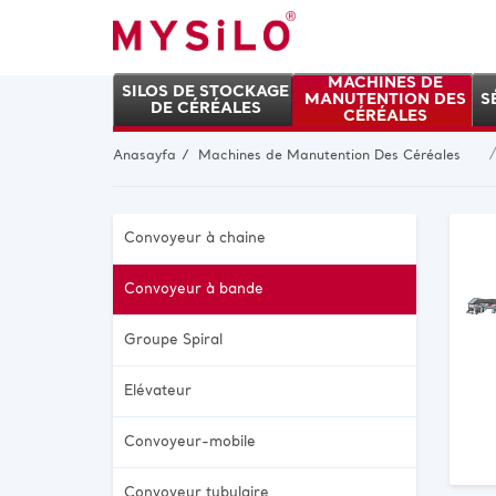
MACHINES DE
SILOS DE STOCKAGE
MANUTENTION DES
S
DE CÉRÉALES
CÉRÉALES
Anasayfa
Machines de Manutention Des Céréales
Convoyeur à chaine
Convoyeur à bande
Groupe Spiral
Elévateur
Convoyeur-mobile
Convoyeur tubulaire