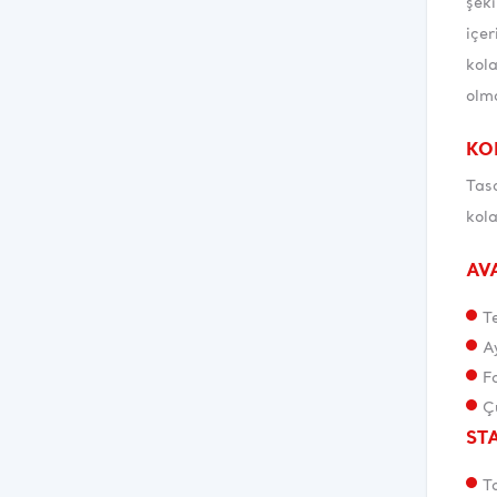
şeki
içer
kola
olma
KO
Tasa
kola
AV
T
A
F
Ç
ST
T