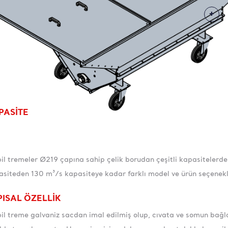
PASİTE
l tremeler Ø219 çapına sahip çelik borudan çeşitli kapasitelerde
siteden 130 m³/s kapasiteye kadar farklı model ve ürün seçenekle
PISAL ÖZELLİK
l treme galvaniz sacdan imal edilmiş olup, cıvata ve somun bağla