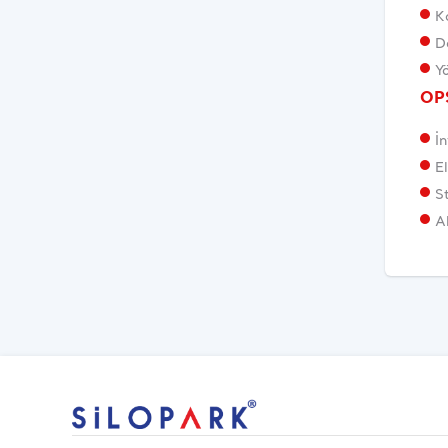
K
D
Yö
OP
İn
E
S
A