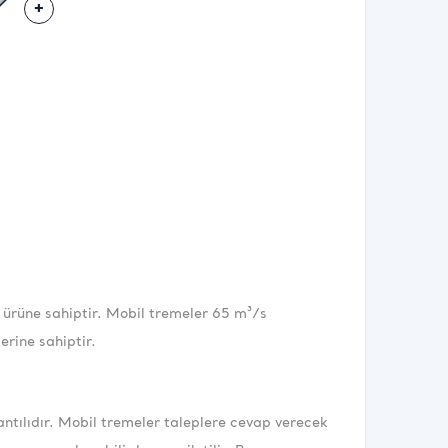
Daha Fazlası
More
 ürüne sahiptir. Mobil tremeler 65 m³/s
rine sahiptir.
ntılıdır. Mobil tremeler taleplere cevap verecek