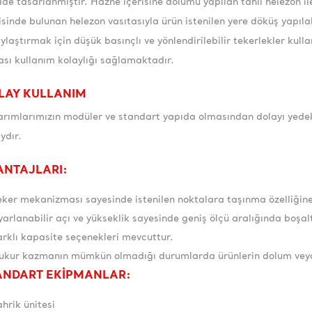
lde tasarlanmıştır. Hazne içerisine dolumu yapılan tahıl helezon ile 
isinde bulunan helezon vasıtasıyla ürün istenilen yere döküş yapıl
ylaştırmak için düşük basınçlı ve yönlendirilebilir tekerlekler kulla
sı kullanım kolaylığı sağlamaktadır.
LAY KULLANIM
rımlarımızın modüler ve standart yapıda olmasından dolayı yedek 
ydır.
ANTAJLARI:
eker mekanizması sayesinde istenilen noktalara taşınma özelliğine
yarlanabilir açı ve yükseklik sayesinde geniş ölçü aralığında boşal
arklı kapasite seçenekleri mevcuttur.
ukur kazmanın mümkün olmadığı durumlarda ürünlerin dolum veya g
ANDART EKİPMANLAR:
ahrik ünitesi