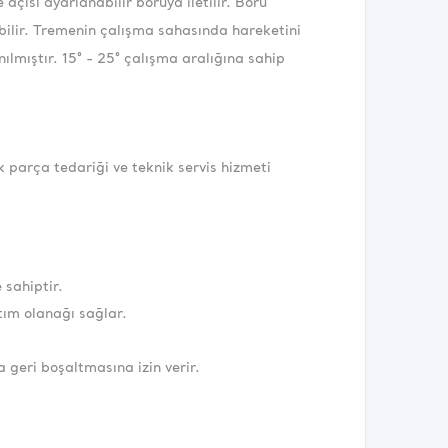
açısı ayarlanabilir boruya iletilir. Boru
abilir. Tremenin çalışma sahasında hareketini
nılmıştır. 15° - 25° çalışma aralığına sahip
parça tedariği ve teknik servis hizmeti
 sahiptir.
tım olanağı sağlar.
eri boşaltmasına izin verir.