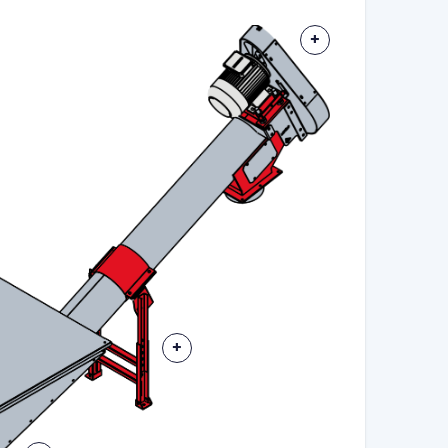
More
More