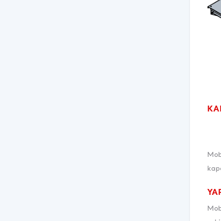
KA
Mobi
kapa
YA
Mobi