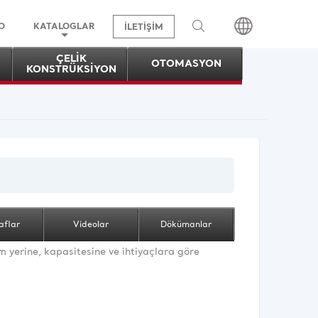
O
KATALOGLAR
İLETİŞİM
ÇELİK
OTOMASYON
KONSTRÜKSİYON
Arama Yap
aflar
Videolar
Dökümanlar
ım yerine, kapasitesine ve ihtiyaçlara göre