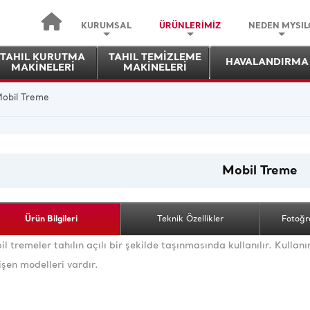
KURUMSAL
ÜRÜNLERİMİZ
NEDEN MYSIL
TAHIL KURUTMA
TAHIL TEMİZLEME
HAVALANDIRMA
MAKİNELERİ
MAKİNELERİ
obil Treme
Mobil Treme
Ürün Bilgileri
Teknik Özellikler
Fotoğr
l tremeler tahılın açılı bir şekilde taşınmasında kullanılır. Kullan
şen modelleri vardır.