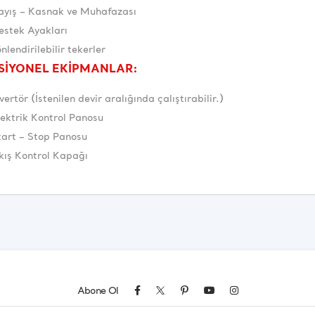
ayış – Kasnak ve Muhafazası
estek Ayakları
nlendirilebilir tekerler
SİYONEL EKİPMANLAR:
vertör (İstenilen devir aralığında çalıştırabilir.)
lektrik Kontrol Panosu
tart – Stop Panosu
kış Kontrol Kapağı
Abone Ol